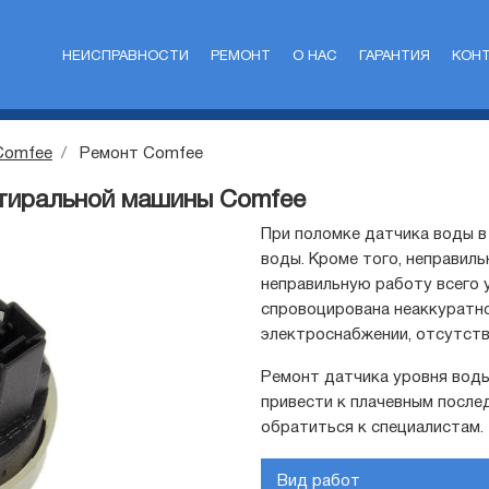
НЕИСПРАВНОСТИ
РЕМОНТ
О НАС
ГАРАНТИЯ
КОН
Comfee
Ремонт Comfee
стиральной машины Comfee
При поломке датчика воды в
воды. Кроме того, неправил
неправильную работу всего 
спровоцирована неаккуратно
электроснабжении, отсутств
Ремонт датчика уровня вод
привести к плачевным после
обратиться к специалистам.
Вид работ